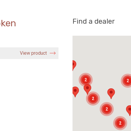
Find a dealer
oken
View product
2
2
2
2
2