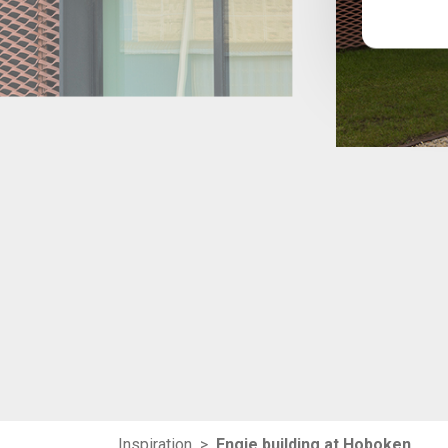
Inspiration
>
Engie building at Hoboken