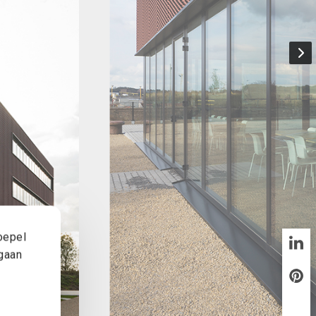
oepel
 gaan