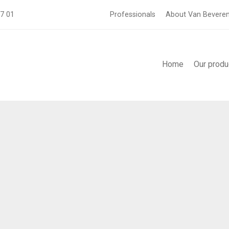
57 01
Professionals
About Van Bevere
Home
Our produ