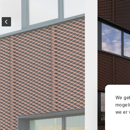
We geb
mogeli
we er 