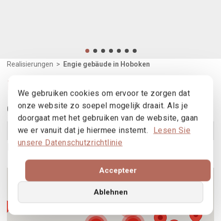
Realisierungen
>
Engie gebäude in Hoboken
Engie gebäude in Hoboken
We gebruiken cookies om ervoor te zorgen dat
onze website zo soepel mogelijk draait. Als je
Gebruikte producten
doorgaat met het gebruiken van de website, gaan
we er vanuit dat je hiermee instemt.
Lesen Sie
Optima 70
Produkt ansehen
unsere Datenschutzrichtlinie
Einen Händler finden
3
Accepteer
2
4
Ablehnen
2