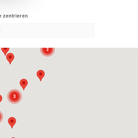
e zentrieren
3
3