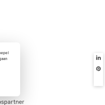
oepel
 gaan
2
bspartner