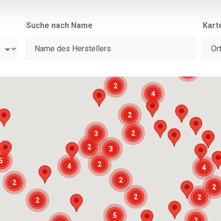
Suche nach Name
Kart
3
2
4
2
2
3
2
3
5
2
4
4
2
2
2
2
2
2
5
2