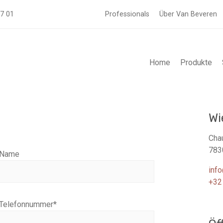
57 01
Professionals
Über Van Beveren
Home
Produkte
Wi
Cha
783
Name
inf
+32
Telefonnummer
*