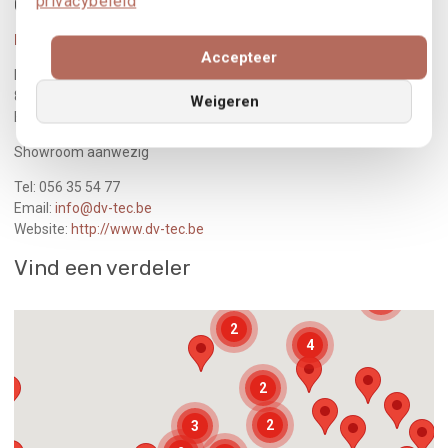
privacybeleid
Gerealiseerd door
Dv-Tec
Accepteer
I.Z Waterven14
8501Kortrijk-Heule
Weigeren
België/Belgique
Showroom aanwezig
Tel: 056 35 54 77
Email:
info@dv-tec.be
Website:
http://www.dv-tec.be
Vind een verdeler
3
2
4
2
2
3