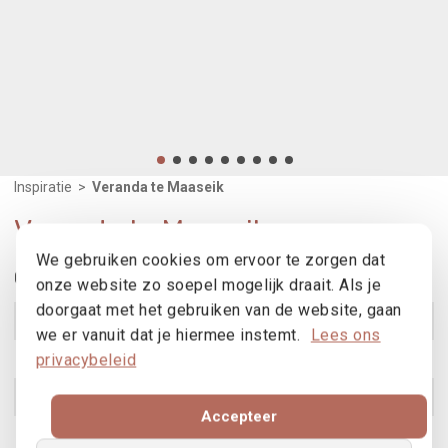
Inspiratie
>
Veranda te Maaseik
Veranda te Maaseik
We gebruiken cookies om ervoor te zorgen dat
Gebruikte producten
onze website zo soepel mogelijk draait. Als je
doorgaat met het gebruiken van de website, gaan
B70 - B70TH
Bekijk product
we er vanuit dat je hiermee instemt.
Lees ons
SS55
Bekijk product
privacybeleid
Skyhome glazen daken
Bekijk product
Accepteer
Verazur
Bekijk product