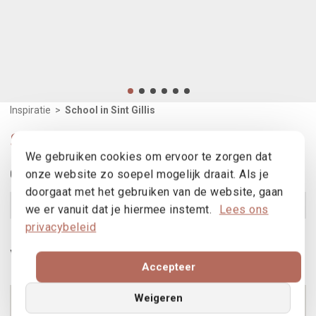
Inspiratie
>
School in Sint Gillis
School in Sint Gillis
We gebruiken cookies om ervoor te zorgen dat
Gebruikte producten
onze website zo soepel mogelijk draait. Als je
doorgaat met het gebruiken van de website, gaan
B70 - B70TH
Bekijk product
we er vanuit dat je hiermee instemt.
Lees ons
privacybeleid
MR 50
Bekijk product
Vind een verdeler
Accepteer
3
Weigeren
2
4