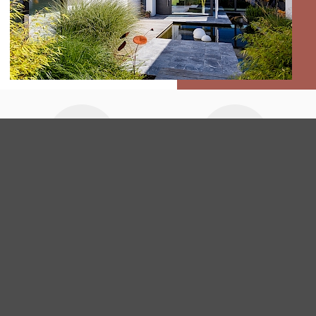
NIEUWBOUW MET B85 EN STREAM
DESIGN RAMEN EN SS 70
SCHUIFRAMEN TE NALINNES
Onderhoud
Veiligheid
Lees meer
Lees meer