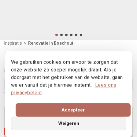
Inspiratie
>
Renovatie in Boechout
Renovatie in Boechout
We gebruiken cookies om ervoor te zorgen dat
onze website zo soepel mogelijk draait. Als je
Gebruikte producten
doorgaat met het gebruiken van de website, gaan
B70 - B70TH
Bekijk product
we er vanuit dat je hiermee instemt.
Lees ons
privacybeleid
Vind een verdeler
3
Accepteer
2
4
Weigeren
2