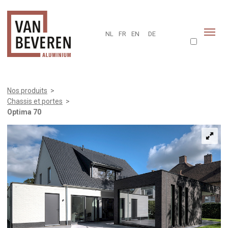
NL
FR
EN
DE
Nos produits
>
Chassis et portes
>
Optima 70