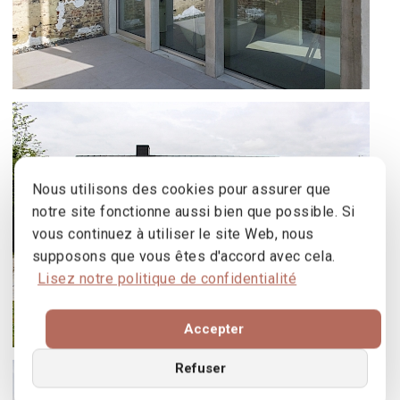
RÉNOVATION AVEC CHASSIS OPTIMA
70 ET FENÊTRES COULISSANTS SS
70 À DILBEEK
Nous utilisons des cookies pour assurer que
notre site fonctionne aussi bien que possible. Si
vous continuez à utiliser le site Web, nous
supposons que vous êtes d'accord avec cela.
Lisez notre politique de confidentialité
Accepter
Refuser
VERATOP, SS55 ET OPTIMA 70 À
BAISY-THY