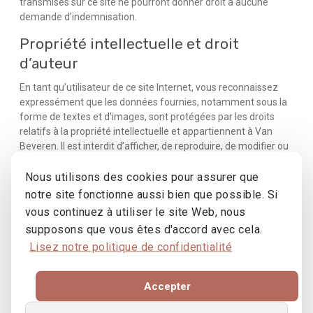
transmises sur ce site ne pourront donner droit à aucune
demande d’indemnisation.
Propriété intellectuelle et droit
d’auteur
En tant qu’utilisateur de ce site Internet, vous reconnaissez
expressément que les données fournies, notamment sous la
forme de textes et d’images, sont protégées par les droits
relatifs à la propriété intellectuelle et appartiennent à Van
Beveren. Il est interdit d’afficher, de reproduire, de modifier ou
d’utiliser d’une quelconque façon tout ou partie du site
Internet de Van Beveren à des fins commerciales sans une
Nous utilisons des cookies pour assurer que
autorisation écrite préalable de Van Beveren. Il est également
notre site fonctionne aussi bien que possible. Si
interdit de distribuer ou de conserver ces informations au
vous continuez à utiliser le site Web, nous
format électronique, à l’exception des données stockées
supposons que vous êtes d'accord avec cela.
automatiquement dans le cache de votre navigateur.
Lisez notre politique de confidentialité
Fichiers journaux
Accepter
Lorsque vous visitez un site Internet, vos actions sont, dans la
plupart des cas, sauvegardées dans des fichiers journaux sur