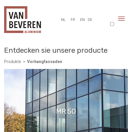
NL
FR
EN
DE
Entdecken sie unsere producte
Produkte
>
Vorhangfassaden
MR 50